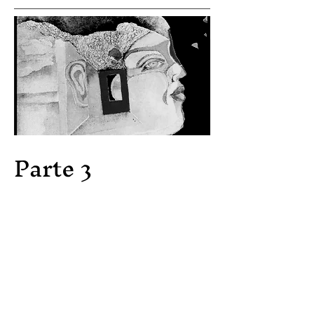
Parte 3
Costurando a internet
Na última parte do curso,
exploramos a criação coletiva de
projetos multimodais a partir de
nossas reflexões ao longo do