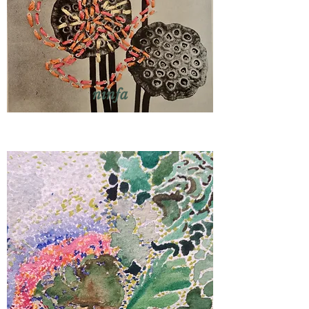
n
infa