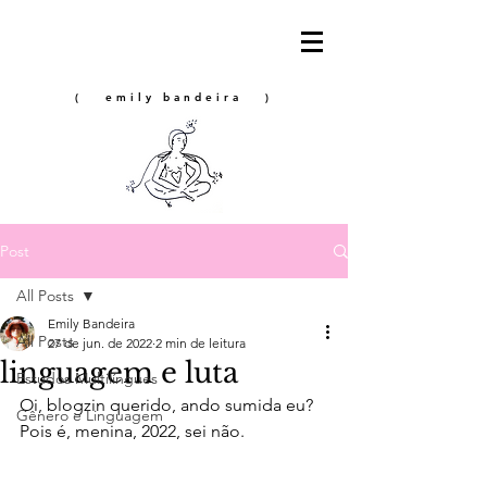
( emily bandeira )
Post
All Posts
Emily Bandeira
All Posts
27 de jun. de 2022
2 min de leitura
linguagem e luta
Estudos Multilíngues
Oi, blogzin querido, ando sumida eu? 
Gênero e Linguagem
Pois é, menina, 2022, sei não.