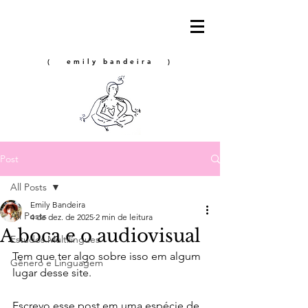
( emily bandeira )
Post
All Posts
Emily Bandeira
All Posts
4 de dez. de 2025
2 min de leitura
A boca e o audiovisual
Estudos Multilíngues
Tem que ter algo sobre isso em algum 
Gênero e Linguagem
lugar desse site. 
Escrevo esse post em uma espécie de 