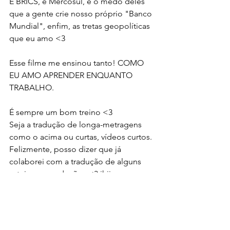
É BRICS, é Mercosul, é o medo deles 
que a gente crie nosso próprio "Banco 
Mundial", enfim, as tretas geopolíticas 
que eu amo <3 
Esse filme me ensinou tanto! COMO 
EU AMO APRENDER ENQUANTO 
TRABALHO. 
É sempre um bom treino <3 
Seja a tradução de longa-metragens 
como o acima ou curtas, vídeos curtos. 
Felizmente, posso dizer que já 
colaborei com a tradução de alguns 
roteiros e produções <3 ihii
Que venham mais! 
Ps.: Eu como Emily-Boca também já 