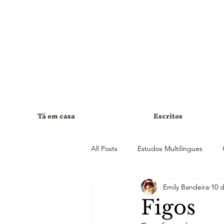
Tá em casa
Escritos
All Posts
Estudos Multilíngues
Emily Bandeira
10 d
Figos