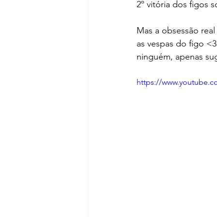
2º vitória dos figos 
Mas a obsessão real 
as vespas do figo <3
ninguém, apenas suge
https://www.youtube.