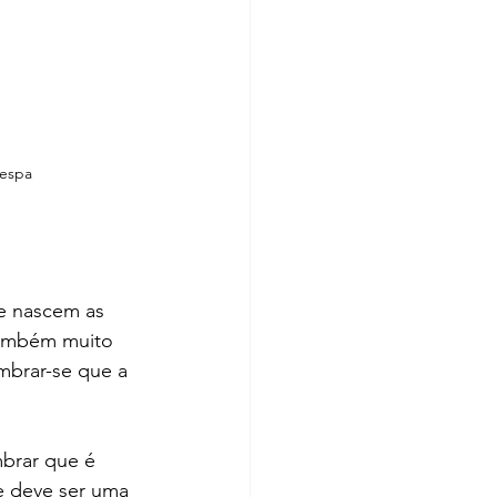
vespa
e nascem as 
também muito 
embrar-se que a 
brar que é 
e deve ser uma 