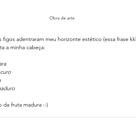
Obra de arte
figos adentraram meu horizonte estético (essa frase kk
olta a minha cabeça:
ara
scuro
a
maduro
 da fruta madura :-)