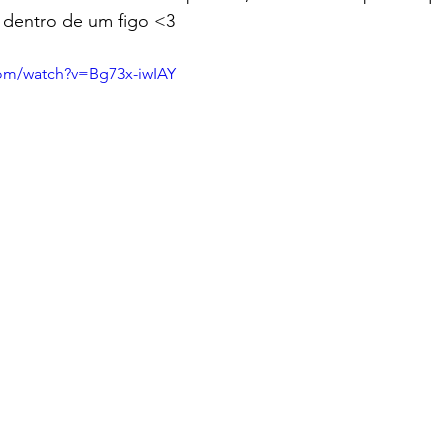
o dentro de um figo <3 
com/watch?v=Bg73x-iwIAY